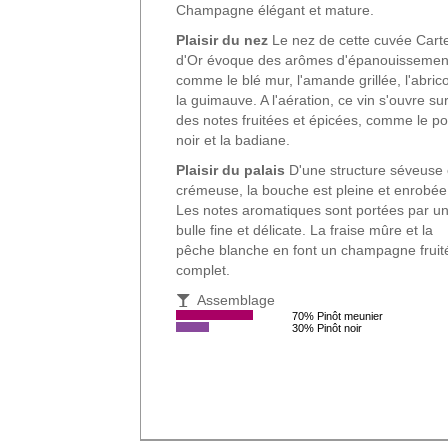
Champagne élégant et mature.
Plaisir du nez
Le nez de cette cuvée Cart
d'Or évoque des arômes d'épanouissemen
comme le blé mur, l'amande grillée, l'abrico
la guimauve. A l'aération, ce vin s'ouvre su
des notes fruitées et épicées, comme le po
noir et la badiane.
Plaisir du palais
D'une structure séveuse 
crémeuse, la bouche est pleine et enrobée
Les notes aromatiques sont portées par u
bulle fine et délicate. La fraise mûre et la
pêche blanche en font un champagne fruit
complet.
Assemblage
70% Pinôt meunier
30% Pinôt noir