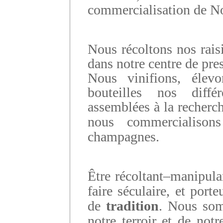
commercialisation de N
N
ous récoltons nos rais
dans notre centre de pre
Nous vinifions, élev
bouteilles nos diffé
assemblées à la recherch
nous commercialison
champagnes.
Être récoltant–manipulan
faire séculaire, et porte
de
tradition
.
Nous som
notre terroir et de not