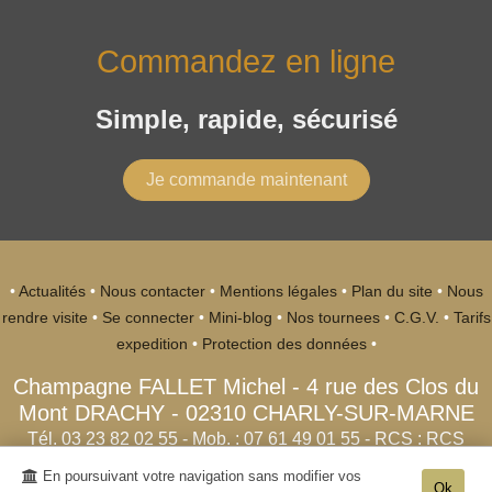
Commandez en ligne
Simple, rapide, sécurisé
Je commande maintenant
•
Actualités
•
Nous contacter
•
Mentions légales
•
Plan du site
•
Nous
rendre visite
•
Se connecter
•
Mini-blog
•
Nos tournees
•
C.G.V.
•
Tarifs
expedition
•
Protection des données
•
Champagne FALLET Michel
-
4 rue des Clos du
Mont DRACHY -
02310
CHARLY-SUR-MARNE
Tél. 03 23 82 02 55
- Mob. : 07 61 49 01 55 - RCS : RCS
SOISSONS 514 704 808 00013
En poursuivant votre navigation sans modifier vos
Ok