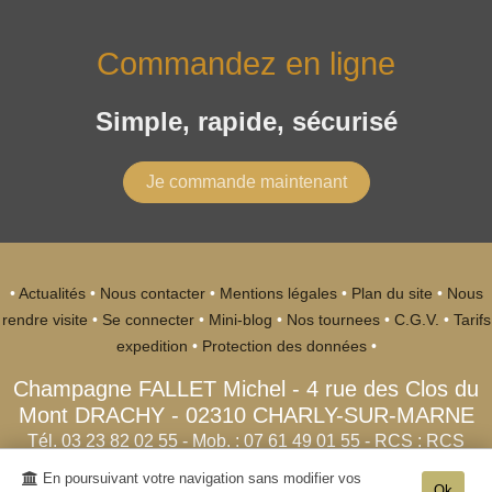
Commandez en ligne
Simple, rapide, sécurisé
Je commande maintenant
•
Actualités
•
Nous contacter
•
Mentions légales
•
Plan du site
•
Nous
rendre visite
•
Se connecter
•
Mini-blog
•
Nos tournees
•
C.G.V.
•
Tarifs
expedition
•
Protection des données
•
Champagne FALLET Michel
-
4 rue des Clos du
Mont DRACHY -
02310
CHARLY-SUR-MARNE
Tél. 03 23 82 02 55
- Mob. : 07 61 49 01 55 - RCS : RCS
SOISSONS 514 704 808 00013
En poursuivant votre navigation sans modifier vos
Ok