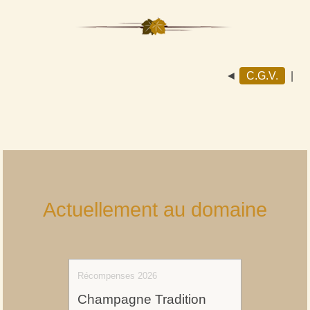
◄
C.G.V.
|
Actuellement au domaine
Récompenses 2026
Champagne Tradition