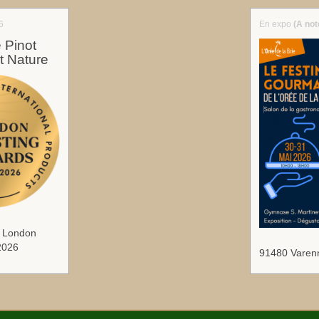
6
En expo
(A not
Pinot
t Nature
u London
2026
91480 Varen