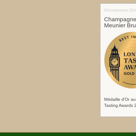
Récompenses 202
Champagne 
Meunier Bru
Médaille d'Or a
Tasting Awards 