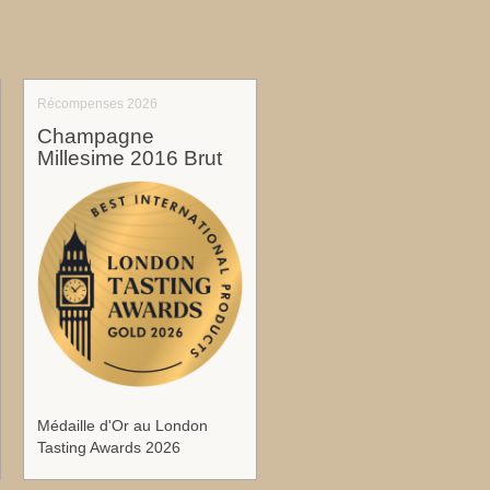
Récompenses 2026
Champagne
Millesime 2016 Brut
Médaille d'Or au London
Tasting Awards 2026