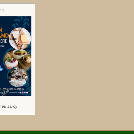
er)
nes Jarcy